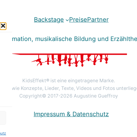
Backstage
Preise
Partner
deranimation, musikalische Bildung und Erzähl
KidsEffekt
®
ist eine eingetragene Marke.
erke wie Konzepte, Lieder, Texte, Videos und Fotos unterli
Copyright© 2017-2026 Augustine Gueffroy
Impressum & Datenschutz
hutz