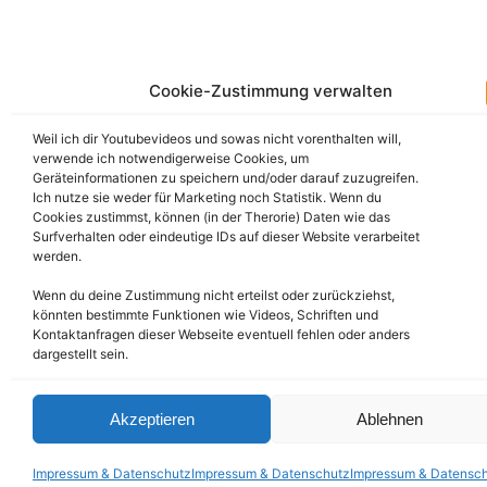
Cookie-Zustimmung verwalten
KidsEffekt – Dein Partner für Kin
Weil ich dir Youtubevideos und sowas nicht vorenthalten will,
verwende ich notwendigerweise Cookies, um
Geräteinformationen zu speichern und/oder darauf zuzugreifen.
Ich nutze sie weder für Marketing noch Statistik. Wenn du
Cookies zustimmst, können (in der Therorie) Daten wie das
Surfverhalten oder eindeutige IDs auf dieser Website verarbeitet
werden.
Wenn du deine Zustimmung nicht erteilst oder zurückziehst,
Alle meine eigenen W
könnten bestimmte Funktionen wie Videos, Schriften und
Kontaktanfragen dieser Webseite eventuell fehlen oder anders
dargestellt sein.
Akzeptieren
Ablehnen
Impressum & Datenschutz
Impressum & Datenschutz
Impressum & Datensc