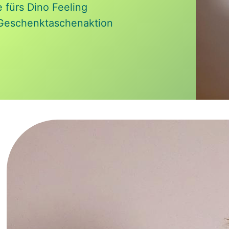
 fürs Dino Feeling
Geschenktaschenaktion