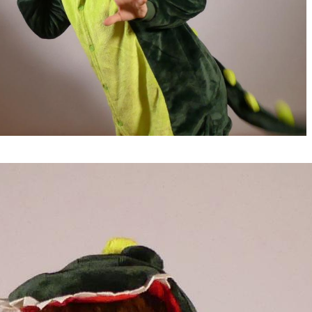
Tolle Extras
Kreativaktion
Geschenktaschen
handbebastelte Taschen, zu befüllen durch
euch